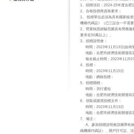
1
、招標項目：
2024-25
年度合肥
2
、合格投標商資格要求：
1
、 投標單位必須為具有國家核
機構代碼証》（已三証合一不需
2
、營業執照經驗范圍具有勞務服
要求在
50
萬以上）。
3
、招標說明會：
時間：
2023
年
11
月
13
日(如有
地點：合肥市經濟技術開發區
報名截止時間：
2023
年
11
月
0
4
、投標：
時間：
2023
年
11
月
15
日
地點：網絡投標﹔
5
、招標開標：
時間：另行通知
地點：合肥市經濟技術開發區
6
、領取或購買招標文件：
時間：
2023
年
11
月
13
日
地點：合肥市經濟技術開發區
7
、備注：
A
、參加招標說明會請攜帶有
織機構代碼証）、開戶許可証、法