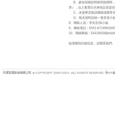
B
、參加招標說明會和投標時
章），法人隻需出示身份証及提供
C
、未盡事宜敬請聯絡採購李
D、報名資料請統一發至張小
8
、聯絡人員：李先生
/
張小姐
9
、聯絡電話：
0551-67199629/0
10
、聯絡郵箱：
54418429@maste
如需獲得詳細信息，請聯系我們。