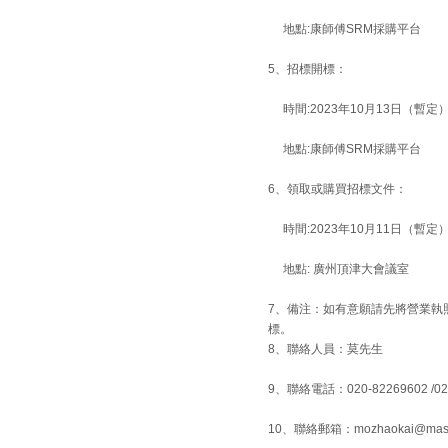
地點:康師傅SRM採購平台
5、招標開標：
時間:2023年10月13日（暫定
地點:康師傅SRM採購平台
6、領取或購買招標文件：
時間:2023年10月11日（暫定
地點: 廣州頂津大會議室
7、備注：如有意願請先將營業執
標。
8、
聯絡人員：莫先生
9、聯絡電話：020-82269602
/0
10、聯絡郵箱：mozhaokai@maste