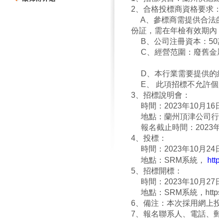
2
、合格投標商資格要求
A、參標商需提供合法的
份証，需在年檢有效期內
B、公司注冊資本：50
C、經營范圍：
廢舊
D、本行業需要提供的經
E、 此項招標不允
3、招標說明會：
時間：
2023
年10月16
地點：
蘭州頂津公司行
報名截止時間：2023年1
4
、投標：
時間：
2023
年10月24
地點：
SRM
系統，
htt
5
、招標開標：
時間：
2023
年10月27
地點：
SRM
系統，
htt
6
、備注：本次採用網上
7
、報名聯系人、電話、