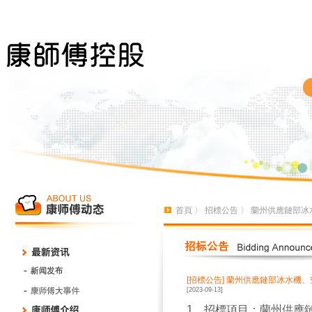
首頁
〉
招標公告
〉 蘭州供應鏈部冰
[招標公告]
蘭州供應鏈部冰水機、
[2023-09-13]
1
、招標項目：
蘭州供應