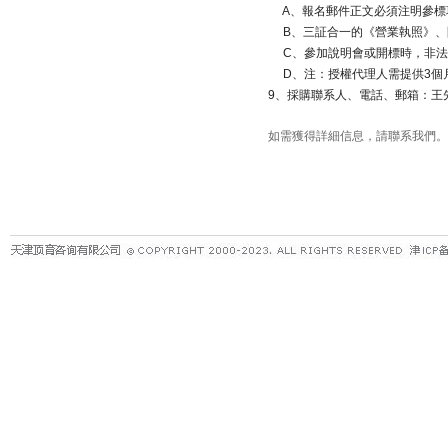
A
、報名郵件正文必須注明參標
B
、三証合一的《營業執照》、
C
、參加說明會或開標時，非法
D
、注：授權代理人需提供
3
個
9
、採購聯系人、電話、郵箱：王
如需獲得詳細信息，請聯系我們。