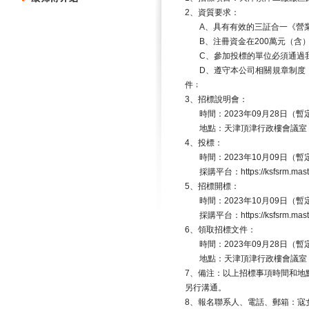
2
、資質要求：
A
、具有有效的三証合一《營
B
、注冊資金在
200
萬元（含
C
、參加投標的單位必須通過
D
、遵守本公司相關規章制度
件﹔
3
、招標說明會：
時間：
2023
年
09
月
28
日（暫
地點：天津頂津行政樓會議室
4
、投標：
時間：
2023
年
10
月
09
日（暫
採購平台：
https://ksfsrm.ma
5
、招標開標：
時間：
2023
年
10
月
09
日（暫
採購平台：
https://ksfsrm.ma
6
、領取招標文件：
時間：
2023
年
09
月
28
日（暫
地點：天津頂津行政樓會議室
7
、備注：以上招標事項時間和地
另行溝通。
8
、報名聯系人、電話、郵箱：寇