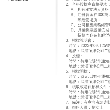
2
、合格投標商資格要求
A
、具有獨立法人資格
B
、注冊資金在
300
萬
際經營場所﹔
C
、公司相應業務經營
D
、具備機電設備安裝
招標內容在其經營
3
、招標說明會：
時間：
2023
年
09
月
25
號
地點：武漢頂津公司二
4
、投標：
時間：待定
/
以郵件通知
地點：武漢頂津公司二
5
、招標開標：
時間：待定
/
以郵件通知
地點：武漢頂津公司二
6
、領取或購買招標文件
時間：待定
/
以郵件通知
地點：武漢頂津公司二
7
、備注：有意向者請先
8
、聯絡人員：劉女士