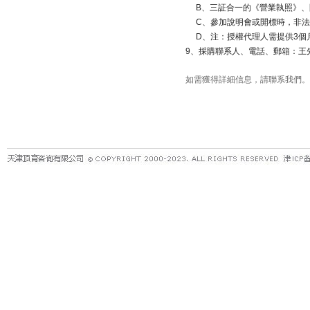
B
、三証合一的《營業執照》、
C
、參加說明會或開標時，非法
D
、注：授權代理人需提供
3
個
9
、採購聯系人、電話、郵箱：王
如需獲得詳細信息，請聯系我們。