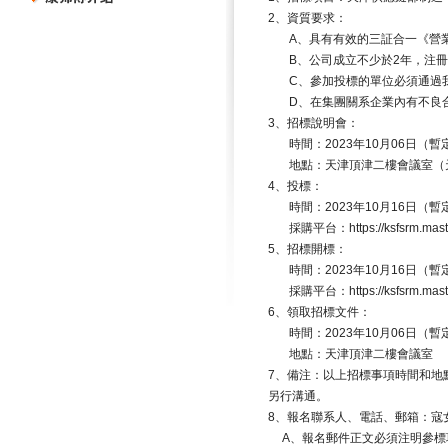
2
、資質要求：
A
、具有有效的三証合一《營
B
、公司成立不少於
2
年，注冊
C
、參加投標的單位必須通過
D
、在集團關系企業內有不良
3
、招標說明會：
時間：
2023
年
10
月
06
日（暫
地點：天津頂津二樓會議室（
4
、投標：
時間：
2023
年
10
月
16
日（暫
採購平台：
https://ksfsrm.ma
5
、招標開標：
時間：
2023
年
10
月
16
日（暫
採購平台：
https://ksfsrm.ma
6
、領取招標文件：
時間：
2023
年
10
月
06
日（暫
地點：天津頂津二樓會議室
7
、備注：以上招標事項時間和地
另行溝通。
8
、報名聯系人、電話、郵箱：寇
A
、報名郵件正文必須注明參標