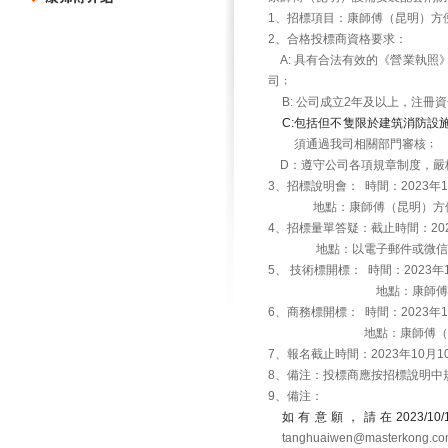
1
、招標項目：康師傅（昆明）方
2
、合格投標商資格要求：
A:
具有合法有效的《營業執照
司﹔
B:
公司成立
2
年及以上，注冊資
C:
包括但不隻限於建筑消防設
須通過我司相關部門審核﹔
D
：遵守公司各項規章制度，嚴
3
、招標說明會：
時間：
2023
年
1
地點：康師傅（昆明）方
4
、招標量單答疑：截止時間：
20
地點：以電子郵件或微信
5
、 技術標開標：
時間：
2023
年
地點：康師傅
6
、商務標開標：
時間：
2023
年
1
地點：康師傅（
7
、報名截止時間：
2023
年
10
月
1
8
、備注：投標商應按招標說明中
9
、備注：
如有意願，請在
2023/10/
tanghuaiwen@masterkong.co