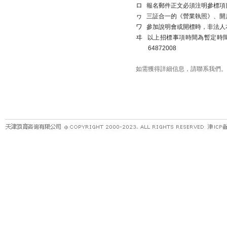
ロ
報名郵件正文必須注明參標項
ヮ
三証合一的《營業執照》、開
ワ
參加說明會或開標時，非法人
ヰ
以上招標事項時間為暫定時
64872008
如需獲得詳細信息，請聯系我們。