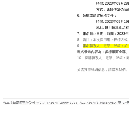
時間
: 2023
年
09
月
28
方式：康師傅
SRM
系
6
、領取或購買招標文件：
時間
: 2023
年
09
月
19
地點
:
銀川頂津食品有
7
、報名截止日期：時間：
2023
年
8
、備注：本次採用網上投標方式
9
、
報名聯系人、電話、郵箱：於 
報名發送內容為：參標廠商全稱、
10
、採購聯系人、電話、郵箱：
如需獲得詳細信息，請聯系我們。