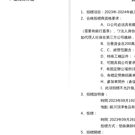
1
、招標項目：
2023
年
-2024
年銀
2
、合格投標商資格要求：
A
、ロ公司必須具有
（需要有銀行蓋章）、ワ法人身份
如代理人社保在第三方公司繳納，
B
、注冊資金在
200
萬
C
、
C
、經營范圍含：
D
、特殊工種証件：
E
、可開具我公司要
F
、有固定辦公場所
(
G
、有穩定勞務招募
H
、參加車間外（倉
I
、此項招標不允許個
3
、招標說明會：
時間
:2023
年
09
月
19
地點
:
銀川頂津食品有
4
、投標：
時間
: 2023
年
09
月
26
投標方式：登錄康師
5
、招標開標：