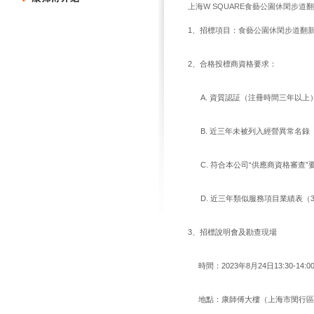
上海W SQUARE食藝公園休閑步道
1、招標項目：
食藝公園休閑步道翻
2、合格投標商資格要求：
A. 資質認証（注冊時間三年以上
B. 近三年未被列入經營異常名錄
C. 符合本公司“供應商資格審查”
D. 近三年類似服務項目業績表（
3、招標說明會及勘查現場
時間：2023年8月24日13:30-14:0
地點：康師傅大樓（上海市閔行區吳