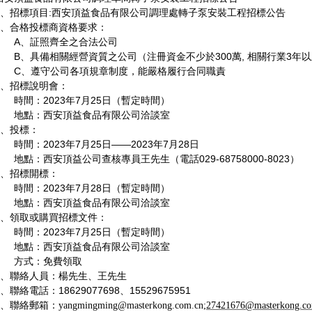
、招標項目
:
西安頂益食品有限公司調理處轉子泵安裝工程招標公告
、合格投標商資格要求：
A
、証照齊全之合法公司
B
、具備相關經營資質之公司（注冊資金不少於
300
萬
,
相關行業
3
年以
C
、遵守公司各項規章制度，能嚴格履行合同職責
、招標說明會：
時間：
2023
年
7
月
25
日（暫定時間）
地點：西安頂益食品有限公司洽談室
、投標：
時間：
2023
年
7
月
25
日——
2023
年
7
月
28
日
地點：西安頂益公司查核專員王先生（電話
029-68758000-8023
）
、招標開標：
時間：
2023
年
7
月
28
日（暫定時間）
地點：西安頂益食品有限公司洽談室
、領取或購買招標文件：
時間：
2023
年
7
月
25
日（暫定時間）
地點：西安頂益食品有限公司洽談室
方式：免費領取
、聯絡人員：楊先生、王先生
、聯絡電話：
18629077698
、
15529675951
、聯絡郵箱：
yangmingming@masterkong.com.cn;
27421676@masterkong.co