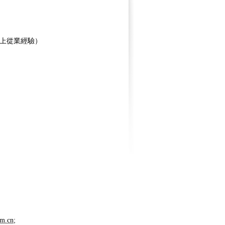
上從業經驗）
;
m.cn