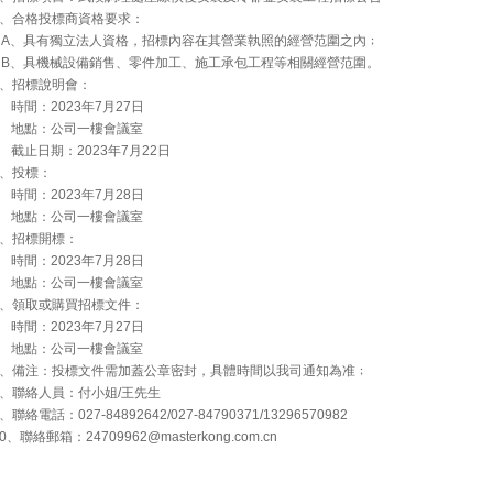
2、合格投標商資格要求：
A、具有獨立法人資格，招標內容在其營業執照的經營范圍之內﹔
B、具機械設備銷售、零件加工、施工承包工程等相關經營范圍。
3、招標說明會：
時間：2023年7月27日
地點：公司一樓會議室
截止日期：2023年7月22日
4、投標：
時間：2023年7月28日
地點：公司一樓會議室
5、招標開標：
時間：2023年7月28日
地點：公司一樓會議室
6、領取或購買招標文件：
時間：2023年7月27日
地點：公司一樓會議室
7、備注：投標文件需加蓋公章密封，具體時間以我司通知為准﹔
8、聯絡人員：付小姐/王先生
、聯絡電話：027-84892642/027-84790371/13296570982
0、聯絡郵箱：24709962@masterkong.com.cn