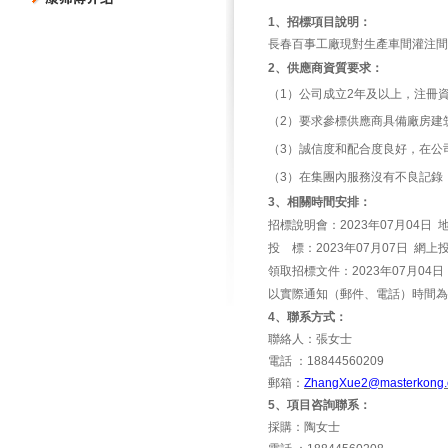
1
、招標項目說明：
長春百事工廠現對生產車間灌注間
2
、供應商資質要求：
（1）公司成立2年及以上，注冊資
（2）要求參標供應商具備廠房建
（3）誠信度和配合度良好，在公
（3）在集團內服務沒有不良記錄
3
、相關時間安排：
招標說明會：2023年07月04
投 標：2023年07月07日 網上
領取招標文件：2023年07月0
以實際通知（郵件、電話）時間為
4
、聯系方式：
聯絡人：張女士
電話 ：18844560209
郵箱：
ZhangXue2@masterkong.
5
、項目咨詢聯系：
採購：陶女士