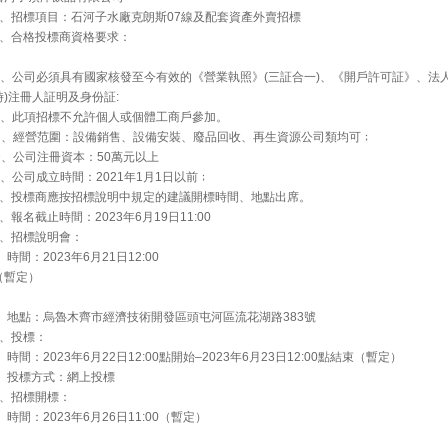
1、招標項目：石河子水廠克朗斯07線及配套資產外賣招標
2、合格投標商資格要求：
A、公司必須具有國家核發至今有效的《營業執照》(三証合一)、《開戶許可証》、法人
時)注冊人証明及身份証:
B、此項招標不允許個人或個體工商戶參加。
C、經營范圍：設備銷售、設備安裝、廢品回收、再生資源公司類均可﹔
D、公司注冊資本：50萬元以上
E、公司成立時間：2021年1月1日以前﹔
F、投標商應按招標說明中規定的建議開標時間、地點出席。
3、報名截止時間：2023年6月19日11:00
4、招標說明會：
時間：2023年6月21日12:00
（暫定）
地點：烏魯木齊市經濟技術開發區頭屯河區流花湖路383號
5、投標：
時間：2023年6月22日12:00點開始–2023年6月23日12:00點結束（暫定）
投標方式：網上投標
6、招標開標：
時間：2023年6月26日11:00（暫定）