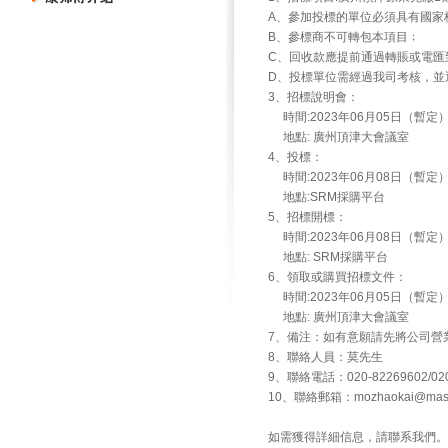
A、參加投標的單位必須具有國家
B、參標商不可轉包本項目﹔
C、回收款應提前通過轉賬或電匯
D、投標單位需經過我司考核，並
3、招標說明會：
時間:2023年06月05日（暫定
地點: 廣州頂津大會議室
4、投標：
時間:2023年06月08日（暫定
地點:SRM採購平台
5、招標開標：
時間:2023年06月08日（暫定
地點: SRM採購平台
6、領取或購買招標文件：
時間:2023年06月05日（暫定
地點: 廣州頂津大會議室
7、備注：如有意願請先將公司營
8、聯絡人員：莫先生
9、聯絡電話：020-82269602/020
10、聯絡郵箱：mozhaokai@maste
如需獲得詳細信息，請聯系我們。