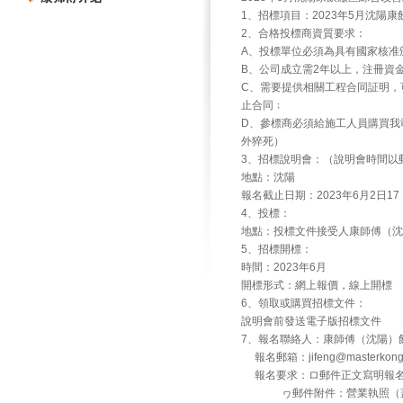
1、招標項目：2023年5月沈陽
2、合格投標商資質要求：
A、投標單位必須為具有國家核准
B、公司成立需2年以上，注冊資
C、需要提供相關工程合同証明，
止合同﹔
D、參標商必須給施工人員購買我
外猝死）
3、招標說明會：（說明會時間以
地點：沈陽
報名截止日期：2023年6月2日17
4、投標：
地點：投標文件接受人康師傅（沈陽）
5、招標開標：
時間：2023年6月
開標形式：網上報價，線上開標
6、領取或購買招標文件：
說明會前發送電子版招標文件
7、報名聯絡人：康師傅（沈陽）飲
報名郵箱：jifeng@masterk
報名要求：ロ郵件正文寫明報名
ヮ郵件附件：營業執照（蓋公