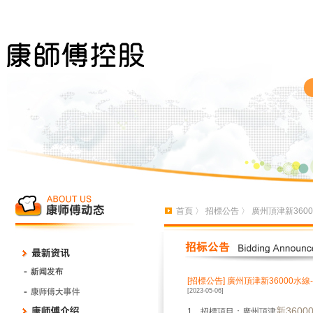
首頁
〉
招標公告
〉 廣州頂津新36
[招標公告]
廣州頂津新36000水
[2023-05-06]
新360
1、招標項目：廣州頂津