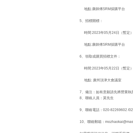
地點:康師傅SRM採購平台
5、招標開標：
時間:2023年05月24日（暫定
地點:康師傅SRM採購平台
6、領取或購買招標文件：
時間:2023年05月22日（暫定
地點: 廣州頂津大會議室
7、備注：如有意願請先將營業執
8、
聯絡人員：莫先生
9、聯絡電話：020-82269602
/0
10、聯絡郵箱：mozhaokai@maste