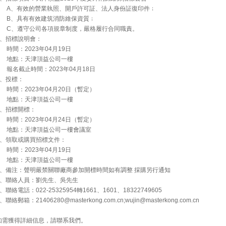
A、有效的營業執照、開戶許可証、法人身份証復印件﹔
B、具有有效建筑消防維保資質﹔
C、遵守公司各項規章制度，嚴格履行合同職責。
2、招標說明會：
時間：2023年04月19日
地點：天津頂益公司一樓
報名截止時間：2023年04月18日
3、投標：
時間：2023年04月20日（暫定）
地點：天津頂益公司一樓
4、招標開標：
時間：2023年04月24日（暫定）
地點：天津頂益公司一樓會議室
5、領取或購買招標文件：
時間：2023年04月19日
地點：天津頂益公司一樓
6、備注：聲明嚴禁關聯廠商參加開標時間如有調整 採購另行通知
7、聯絡人員：劉先生、吳先生
8、聯絡電話：022-25325954轉1661、1601、18322749605
、聯絡郵箱：21406280@masterkong.com.cn;wujin@masterkong.com.cn
如需獲得詳細信息，請聯系我們。