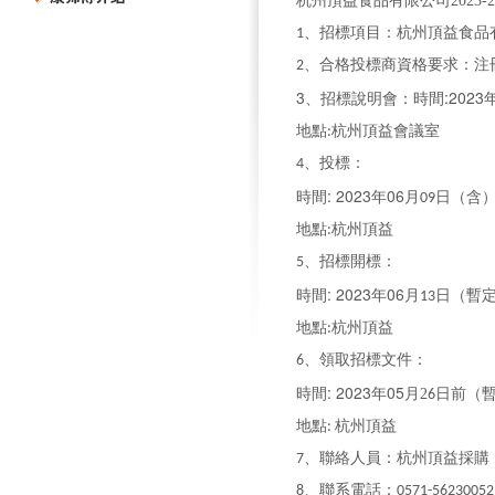
杭州頂益食品有限公司2023-
、招標項目：杭州頂益食品有限
1
、合格投標商資格要求：注
2
3
:2023
、招標說明會：時間
地點
杭州頂益會議室
:
、投標：
4
: 2023
06
時間
年
月
日（含
09
地點
杭州頂益
:
、招標開標：
5
: 2023
06
時間
年
月
日（暫
13
地點
杭州頂益
:
、領取招標文件：
6
: 2023
05
時間
年
月2
日前（
6
地點
杭州頂益
:
、聯絡人員：杭州頂益採購
7
、聯系電話：
8
0571-56230052