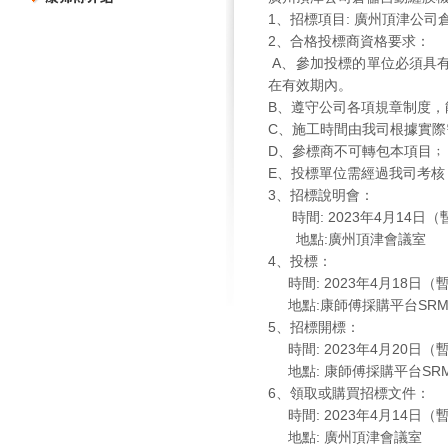
1
、招標項目
:
廣州頂津公司
2
、合格投標商資格要求：
A
、參加投標的單位必須具
在有效期內。
B
、遵守公司各項規章制度，
C
、施工時間由我司根據實際
D
、參標商不可轉包本項目﹔
E
、投標單位需經過我司考核
3
、招標說明會：
時間
:
2023
年
4
月
14
日（
地點
:
廣州頂津會議室
4
、投標：
時間
:
2023
年
4
月
18
日（
地點
:
康師傅採購平台
SR
5
、招標開標：
時間
:
2023
年
4
月
20
日（
地點
:
康師傅採購平台
SR
6
、領取或購買招標文件：
時間
:
2023
年
4
月
14
日（
地點
:
廣州頂津會議室