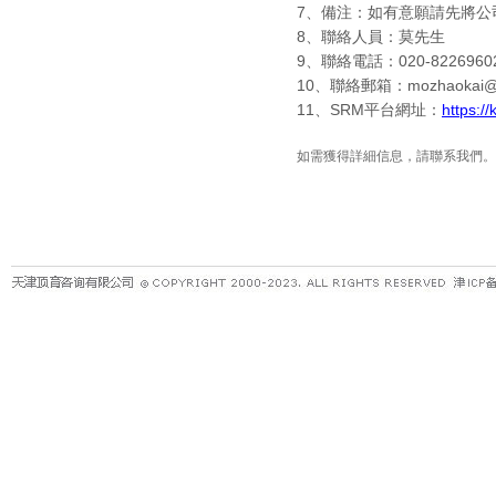
7
、備注：如有意願請先將公
8
、聯絡人員：莫先生
9
、聯絡電話：
020-8226960
10
、聯絡郵箱：
mozhaokai@
11
、
SRM
平台網址：
https:/
如需獲得詳細信息，請聯系我們。