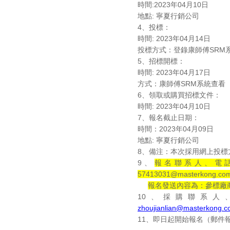
時間
:2023
年
04
月
10
日
地點
:
寧夏行銷公司
4
、投標：
時間
: 2023
年
04
月
14
日
投標方式：登錄康師傅
SRM
5
、招標開標：
時間
: 2023
年
04
月
17
日
方式：康師傅
SRM
系統查看
6
、領取或購買招標文件：
時間
: 2023
年
04
月
10
日
7
、報名截止日期：
時間：
2023
年
04
月
09
日
地點
:
寧夏行銷公司
8
、備注：本次採用網上投標
9
、
報名聯系人、電話
57413031@masterkong.com
報名發送內容為：參標廠
10
、採購聯系人
zhoujianlian@masterkong.c
11
、即日起開始報名（郵件