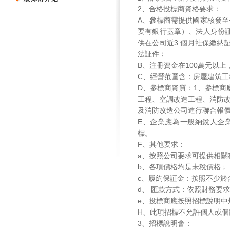
2
、合格投標商資格要求：
A
、參標商需提供國家核發至
要有銀行蓋章）、法人身份
供在公司近
3
個月社保繳納
法証件﹔
B
、注冊資金在
100
萬元以上
C
、經營范圍含：房屋建筑工
D
、參標商資質：
1
、參標商
工程、空調改造工程、消防
及消防改造公司進行聯合報
E
、企業應為一般納銳人企
標。
F
、其他要求：
a
、按照公司要求可提供相關
b
、各項價格均是未稅價格﹔
c
、履約保証金：按照不少於
d
、 匯款方式：依照財務要
e
、投標商應按照招標說明中
H
、此項招標不允許個人或個
3
、招標說明會：