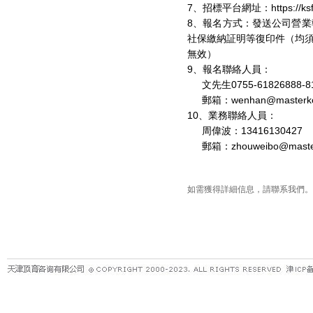
7
、招標平台網址：
https://
8
、報名方式：
發送公司營業
社保繳納証明等復印件（均
無效）
9
、報名聯絡人員：
文先生
0755-61826888-8
郵箱：
wenhan@masterk
10
、業務聯絡人員：
周偉波：
13416130427
郵箱
：
zhouweibo@mast
如需獲得詳細信息，請聯系我們。