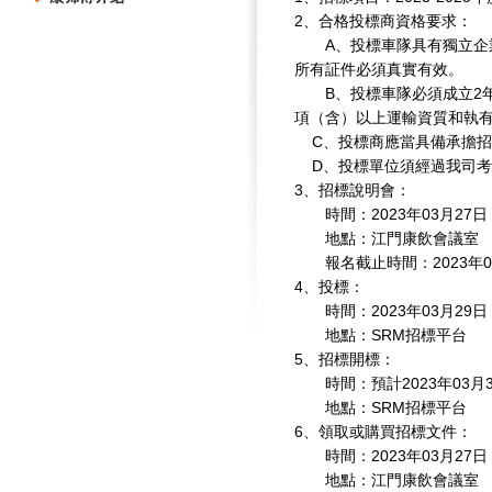
2
、合格投標商資格要求：
A
、投標車隊具有獨立企
所有証件必須真實有效。
B
、投標車隊必須成立
2
項（含）以上運輸資質和執
C
、投標商應當具備承擔招
D
、投標單位須經過我司考
3
、招標說明會：
時間：
2023
年
03
月
27
日
地點：江門康飲會議室
報名截止時間：
2023
年
0
4
、投標：
時間：
2023
年
03
月
29
日
地點：
SRM
招標平台
5
、招標開標：
時間：預計
2023
年
03
月
地點：
SRM
招標平台
6
、領取或購買招標文件：
時間：
2023
年
03
月
27
日
地點：江門康飲會議室