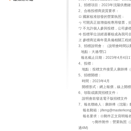
1、招標項目：2023年沈陽供應
2、合格投標商資質要求：
ロ 國家核准頒發的營業執照﹔
ヮ 可開具正規增值稅專用發票，
ワ 不允許個人參與投標，公司參
ヰ 投標單位須經過審核成為我司
ヱ 參標商近兩年需具備相關工程
3、招標說明會：（說明會時間以
地點：大連/營口
報名截止日期：2023年4月4日1
4、投標：
地點：投標文件接受人康師傅（沈陽）
5、招標開標：
時間：2023年4月
開標形式：網上報價，線上開標
6、領取或購買招標文件：
說明會前發送電子版招標文件
7、報名聯絡人：康師傅（沈陽）飲
報名郵箱：jifeng@masterk
報名要求：ロ郵件正文寫明報名
ヮ郵件附件：營業執照（蓋公
過4M)