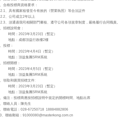
2、合格投標商資格要求：
2.1、具有國家核發至今有效的《營業執照》等合法証件
2.2、公司成立2年以上
2.3、須通過我司相關部門審核、遵守公司各項規章制度，嚴格履行合同職責。
3、招標說明會：
時間：2023年3月23日（暫定）
地點：成都頂益行政樓2樓
4、投標：
時間：2023年4月4日（暫定）
地點：頂益集團SRM系統
5、招標開標：
時間：2023年4月5日（暫定）
地點：頂益集團SRM系統
6、領取和購買招標文件:
時間：2023年3月23日（暫定）
地點：頂益集團SRM系統
7、備注：投標商應按招標說明中規定的開標時間、地點出席
8、聯絡人員：陳先生
、聯絡電話：028-67250718 18884882806
0、聯絡郵箱：91000080@masterkong.com.cn