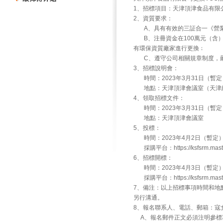
1、招標項目：天津頂津食品有限
2、資質要求：
A、具有有效的三証合一《營業
B、注冊資金在100萬元（含）
有環保資質廠家進行更換﹔
C、遵守公司相關規章制度，嚴
3、招標說明會：
時間：2023年3月31日（暫定
地點：天津頂津會議室（天津經
4、領取招標文件：
時間：2023年3月31日（暫定
地點：天津頂津會議室
5、投標：
時間：2023年4月2日（暫定
採購平台：https://ksfsrm.maste
6、招標開標：
時間：2023年4月3日（暫定
採購平台：https://ksfsrm.maste
7、備注：以上招標事項時間和地
另行溝通。
8、報名聯系人、電話、郵箱：寇女士， 022
A、報名郵件正文必須注明參標