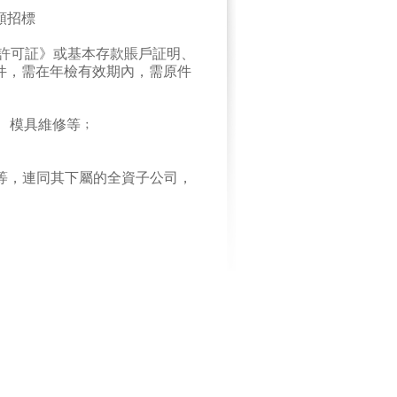
類招標
許可証》或基本存款賬戶証明、
件，需在年檢有效期內，需原件
、模具維修等
﹔
。
等，連同其下屬的全資子公司，