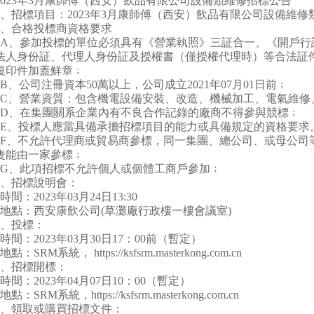
023
年
3
月康師傅（西安）飲品有限公司設備類維修招標公告
、招標項目：
2023
年
3
月康師傅（西安）飲品有限公司設備維修
、合格投標商資格要求
A
、參加投標的單位必須具有《營業執照》三証合一、《開戶行
法人身份証、代理人身份証及授權書（僅授權代理時）等合法証
復印件加蓋鮮章﹔
B
、公司注冊資本
50
萬以上，公司成立
2021
年
07
月
01
日前﹔
C
、營業資質：
包含機電設備安裝、改造、機械加工、電氣維修
D
、在集團關系企業內有不良合作記錄的廠商不得參與競標﹔
E
、投標人應當具備承擔招標項目的能力或具備規定的資格要求
F
、不允許代理商或貿易商參標，同一集團、總公司、或母公司
隻能由一家參標﹔
G
、此項招標不允許個人或個體工商戶參加﹔
、招標說明會：
時間：
2023
年
03
月
24
日
13:30
地點：西安康飲公司
(
草灘廠行政樓一樓會議室
)
、投標：
時間：
2023
年
03
月
30
日
17
：
00
前（暫定）
地點：
SRM
系統，
https://ksfsrm.masterkong.com.cn
、招標開標：
時間：
2023
年
04
月
07
日
10
：
00
（暫定）
地點：
SRM
系統，
https://ksfsrm.masterkong.com.cn
、領取或購買招標文件：