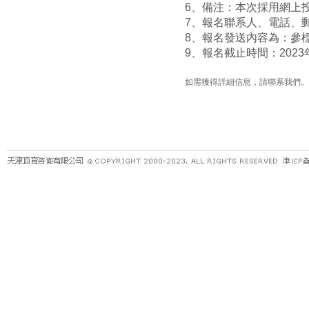
6
、備注：本次採用網上
7、報名聯系人、電話、
8
、報名發送內容為：參
9、報名截止時間：
202
如需獲得詳細信息，請聯系我們。