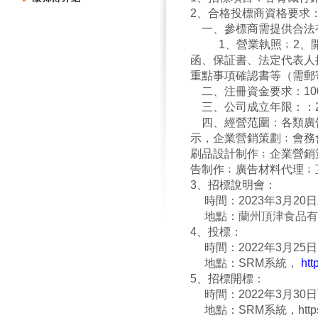
2
、合格投標商資格要求
一、參標商需提供合法
1、營業執照﹔2、開戶
函、保証書、法定代表
重點事項確認書等（需郵
二、注冊資金要求：
三、公司成立年限：：20
四、經營范圍：各類廣
示，企業營銷策劃﹔會
刷品設計制作﹔企業營銷
告制作﹔廣告材料代理﹔
3
、招標說明會：
時間：
2023年3月20
地點：
蘭州頂津食品有
4
、投標：
時間：2022年3月25日
地點：
SRM
系統，
htt
5
、招標開標：
時間：
2022年3月30
地點：
SRM
系統，
htt