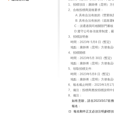
1
、招標項目：康師傅（昆明）方
2
、合格投標商資格要求：
A:
具有合法有效的《營業執
B:
具有合法有效的《道路運
C
：須通過我司相關部門審核
D:
遵守公司各項規章制度，嚴
3
、招標說明會
:
時間：
2023
年
5
月
8
日
(
暫定
)
地點：康師傅（昆明）方便食品
4
、招標開標
:
時間：
2023
年
5
月
30
日
(
暫定
)
地點：康師傅（昆明）方便食品
5
、領取招標文件
:
時間：
2023
年
5
月
8
日
(
暫定
)
地點：康師傅（昆明）方便食品
6
、報名截止時間：
2023
年
3
月
17
7
、備注：投標商應按招標說明中
8
、備注：
如有意願，請在
2023/3/17
前務
報名
﹔
ロ
報名郵件正文必須注明參標項