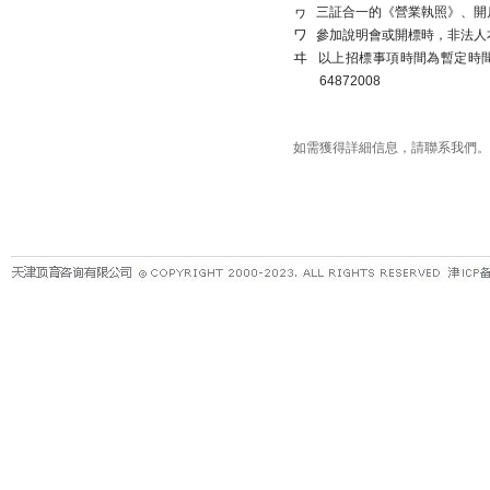
ヮ
三証合一的《營業執照》、開
ワ
參加說明會或開標時，非法人
ヰ
以上招標事項時間為暫定時
64872008
如需獲得詳細信息，請聯系我們。