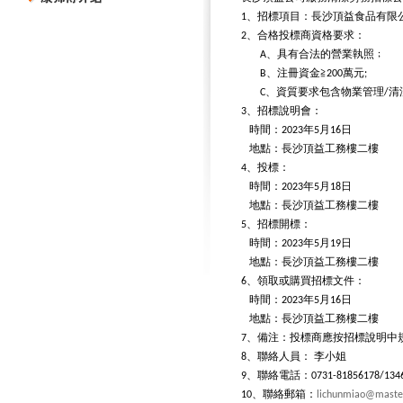
、招標項目：長沙頂益食品有限
1
、合格投標商資格要求：
2
、具有合法的營業執照﹔
A
、注冊資金≧
萬元
B
200
;
、資質要求包含物業管理
清
C
/
、招標說明會：
3
時間：
年
月
日
2023
5
16
地點：長沙頂益工務樓二樓
、投標：
4
時間：
年
月
日
2023
5
18
地點：長沙頂益工務樓二樓
、招標開標：
5
時間：
年
月
日
2023
5
19
地點：長沙頂益工務樓二樓
、領取或購買招標文件：
6
時間：
年
月
日
2023
5
16
地點：長沙頂益工務樓二樓
、備注：投標商應按招標說明中
7
、聯絡人員：
李小姐
8
、聯絡電話：
9
0731-81856178/134
、聯絡郵箱：
10
lichunmiao@maste