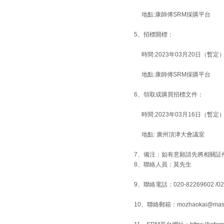
地點:康師傅SRM採購平台
5、招標開標：
時間:2023年03月20日（暫定
地點:康師傅SRM採購平台
6、領取或購買招標文件：
時間:2023年03月16日（暫定
地點: 廣州頂津大會議室
7、備注：如有意願請先將相關証
8、
聯絡人員：莫先生
9、聯絡電話：020-82269602
/0
10、聯絡郵箱：mozhaokai@maste