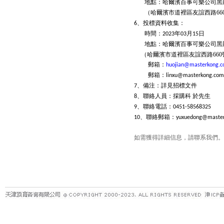
地點：哈爾濱百事可樂公司黑
（哈爾濱市道裡區友誼西路
66
、投標資料收集：
6
時間：
年
月
日
2023
03
15
地點：哈爾濱百事可樂公司黑
（哈爾濱市道裡區友誼西路
660
郵箱：
huojian@masterkong.c
郵箱：
linxu@masterkong.com
、備注：詳見招標文件
7
、聯絡人員：採購科
於先生
8
、聯絡電話：
9
0451-58568325
、聯絡郵箱：
10
yuxuedong@master
如需獲得詳細信息，請聯系我們。