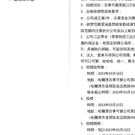
、招標項目：百事可樂黑龍江行
1
、合格投標商資格要求：
2
、公司成立滿
1
年，注冊資金
20
A
、經營范圍需涵蓋營銷策劃或展
B
區范圍內注冊的分公司及以上級別
、公司三証齊全（營業執照三証
C
履約保証金﹔有固定的辦公場所，
D
、具備執行經驗，可提供與其他
E
、法人、股東不得與公司現職、
司可口可樂、娃哈哈、統一、農夫
、招標說明會：
3
時間：
年
月
日
2023
03
16
地點：哈爾濱百事可樂公司黑
（哈爾濱市道裡區友誼西路
66
報名截止時間：
年
月
2023
03
15
、投標：
4
時間：
年
月
日
2023
03
22
地點：哈爾濱百事可樂公司黑
（哈爾濱市道裡區友誼西路
66
、招標開標：
5
時間：預計
年
月
日
2023
03
22