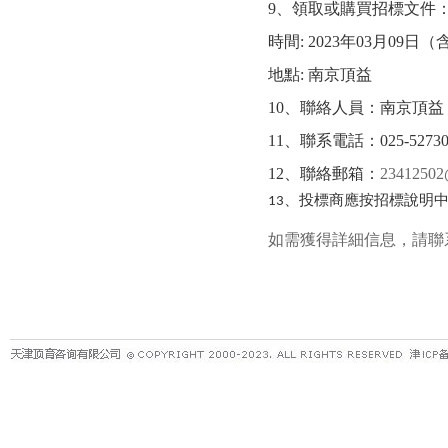
9
、領取或購買招標文件
時間
: 2023
年
03
月
09
日（
地點
:
南京頂益
10
、聯絡人員：南京頂益
11
、聯系電話：
025-5273
12
、聯絡郵箱：
23412502
、投標商應按招標說明
13
如需獲得詳細信息，請聯