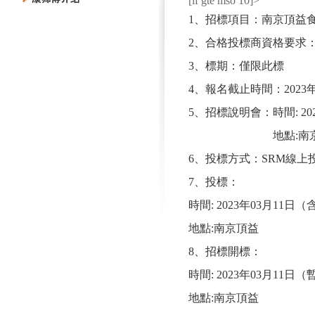
[if gte mso 10]>
1
、招標項目：
南京頂益
2
、合格投標商資格要求：
3
、
標期：僅限此標
4
、報名截止時間：
2023
5
、招標說明會：時間
:
20
地點
:
南
6
、投標方式：
SRM
線上
7
、投標：
時間
: 2023
年
03
月
11
日（
地點
:
南京頂益
8
、招標開標：
時間
: 2023
年
03
月
11
日（
地點
:
南京頂益