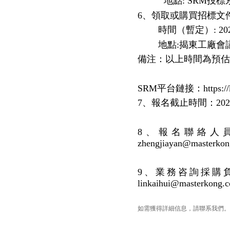
地點
: SRM投
6、領取或購買招標文件
時間（暫定）
: 2
地點
:揭東工廠會
備注：以上時間為預估
SRM平台鏈接：https://ksf
7、報名截止時間：2023
8、報名聯絡人員：揭
zhengjiayan@ma
9、業務咨詢採購負責
linkaihui@master
如需獲得詳細信息，請聯系我們。