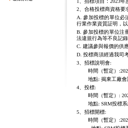
1、
招標項目：
202
2、合格投標商資格要求
A. 參加投標的單位
行業作業資質証明，以
B. 參加投標的單位
法違規行為等不良記錄
C. 建議參與報價的
D. 投標商須經過我
3、招標說明會:
時間（暫定）
:2
地點
: 揭東工廠
4、投標:
時間（暫定）
: 2
地點
: SRM投標
5、招標開標:
時間（暫定）
:2