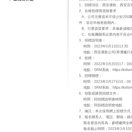
1、招標項目：西安康飲、西安百
2、合格投標商資格要求
A、公司注冊資本不得少於200
件，並在年檢有效期內﹔
B、行業資質要求：具備倉儲物
C、在集團關系企業內有不良合
3、招標說明會：
時間：2023年3月13日13:30
地點：西安康飲公司(草灘廠行政
4、投標：
時間：2022年3月20日17：00
地點：SRM系統，https://ksfsrm.m
5、招標開標：
時間：2023年3月27日10：00
地點：SRM系統，https://ksfsrm.m
6、領取或購買招標文件：
時間：同招標說明會時間
地點：同招標說明會地點
7、備注：本次採用網上投標方式
8、報名聯系人、電話、郵箱：姚先生，029
報名發送內容為：參標廠商全稱
報名截止時間：2023年3月10日1