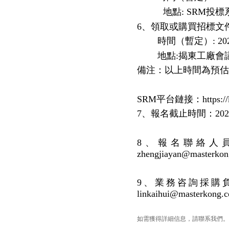
地點
: SRM投
6、領取或購買招標文件
時間（暫定）
: 2
地點
:揭東工廠會
備注：以上時間為預估
SRM平台鏈接：https://ksf
7、報名截止時間：2023
8、報名聯絡人員：揭
zhengjiayan@ma
9、業務咨詢採購負責
linkaihui@master
如需獲得詳細信息，請聯系我們。