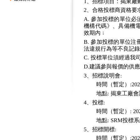
1、招標項目：揭東廠
2、合格投標商資格要求
A. 參加投標的單位
機構代碼》、具備機
效期內﹔
B. 參加投標的單位
法違規行為等不良記錄
C. 投標單位須經過
D.建議參與報價的供
3、招標說明會:
時間（暫定）
:2
地點
: 揭東工廠
4、投標:
時間（暫定）
: 2
地點
: SRM投標
5、招標開標:
時間（暫定）
:2