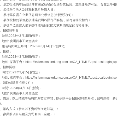
A、參加投標的單位必須具有國家頒發的合法營業執照、道路運輸許可証、資質証等相
B、參標單位法人及股東非我司離職人員﹔
C、參標單位需在企業信息網有公示信息(含變更記錄)﹔
D、參加投標的單位必須通過我司相關部門審核，成為合格投標商﹔
E、參標單位應當具備承擔招標項目的能力或具備規定的資格條件。
3、招標說明會：
時間:2023年3月15日(暫定）
地點: 廣州百事工廠會議室
報名時間截止時間：2023年3月14日17點00分
4、投標：
時間:2023年3月20日(暫定）
點: 採購平台：https://ksfsrm.masterkong.com.cn/OA_HTML/AppsLocalLogin.jsp
5、招標開標：
時間:2023年3月15日(暫定）
點: 採購平台：https://ksfsrm.masterkong.com.cn/OA_HTML/AppsLocalLogin.jsp
6、領取或購買招標文件：
時間: 2023年3月14日(暫定）
地點: 廣州百事工廠會議室
7、備注：以上招標事項時間為暫定時間，以採購平台招投標時間為准，如有調整，將
通。
8、報名方式（發送以下資料到指定郵箱）：
A、參與的項目名稱及貴司名稱（全稱）﹔