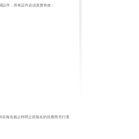
關証件，所有証件必須真實有效﹔
與在報名截止時間之前報名的供應商另行溝