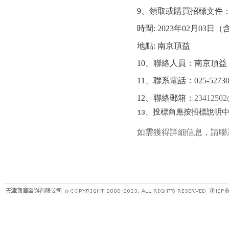
9
、領取或購買招標文件
時間
: 2023
年
02
月
03
日（
地點
:
南京頂益
10
、聯絡人員：南京頂益
11
、聯系電話：
025-5273
12
、聯絡郵箱：
23412502
、投標商應按招標說明
13
如需獲得詳細信息，請聯