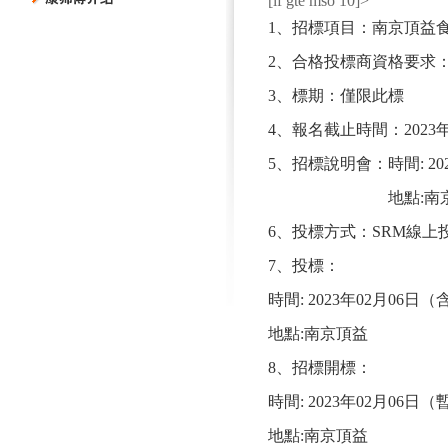
[if gte mso 10]>
1
、招標項目：
南京頂益
2
、合格投標商資格要求
3
、
標期：僅限此標
4
、報名截止時間：
2023
5
、招標說明會：時間
:
20
地點
:
南
6
、投標方式：
SRM
線上
7
、投標：
時間
: 2023
年
02
月
06
日（
地點
:
南京頂益
8
、招標開標：
時間
: 2023
年
02
月
06
日（
地點
:
南京頂益