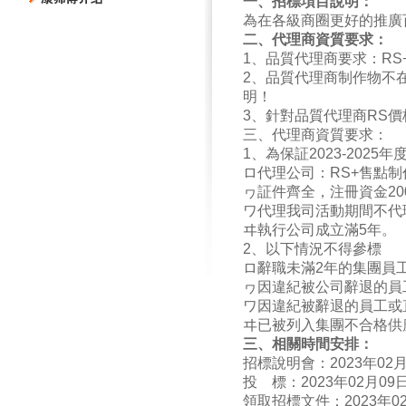
一、招標項目說明：
為在各級商圈更好的推廣
二、代理商資質要求：
1
、品質代理商要求：
RS
2
、品質代理商制作物不
明！
3
、針對品質代理商
RS
價
三、代理商資質要求：
1
、為保証
2023-2025
年
ロ
代理公司：
RS+
售點制
ヮ
証件齊全，注冊資金
20
ワ
代理我司活動期間不代
ヰ
執行公司成立滿
5
年。
2
、以下情況不得參標
ロ
辭職未滿
2
年的集團員
ヮ
因違紀被公司辭退的員
ワ
因違紀被辭退的員工或
ヰ
已被列入集團不合格供
三
、相關時間安排：
招標說明會：
2023
年
02
投
標：
2023
年
02
月
09
領取招標文件：
2023
年
0