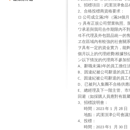
、招標項目：武漢頂津食品
1
、合格投標商資格要求：
2
ロ
公司成立滿
年（滿
個月
2
24
ヮ
具有正規公司營業執照、
ワ承若與我司合作期限內不
ヰ不代理及外包競品統一的
ヱ在區域內有較強的社會關
ヲ具有一定的資金實力，能
個月以上的代理經費
根據預
(
ン以下情況的代理商不參加
、辭職未滿
年的員工擔任
A
3
、因違紀被公司辭退的員工
B
、因違紀被公司辭退的員工
C
、已被列入集團不合格供應
D
、總經理及下一階主管、市
E
回避（如採購人員應對有親
、招標說明會：
3
時間：
年
月
日
2023
1
28
地點：武漢頂津公司會議
、投標：
4
時間：
年
月
日
2023
1
30