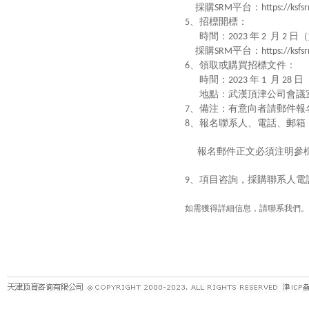
採購
平台：
SRM
https://ksf
、招標開標：
5
時間：
年
月
日（
2023
2
2
採購
平台：
SRM
https://ksf
、領取或購買招標文件：
6
時間：
年
月
日
2023
1
28
地點：武漢頂津公司會議
、備注：有意向者請郵件報
7
、報名聯系人、電話、郵箱
8
報名郵件正文必須注明參
、項目咨詢，採購聯系人電
9
如需獲得詳細信息，請聯系我們。