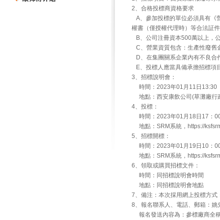
2、合格投標商資格要求
A、參加投標的單位必須具有《
權書（僅授權代理時）等合法証件
B、公司注冊資本500萬以上，公
C、營業資質包含：生產性廢舊
D、在集團關系企業內有不良合
E、投標人應當具備承擔招標項
3、招標說明會：
時間：2023年01月11日13:30
地點：西安康飲公司(草灘廠行政
4、投標：
時間：2023年01月18日17：0
地點：SRM系統，https://ksfsrm.m
5、招標開標：
時間：2023年01月19日10：0
地點：SRM系統，https://ksfsrm.m
6、領取或購買招標文件：
時間：同招標說明會時間
地點：同招標說明會地點
7、備注：本次採用網上投標方式
8、報名聯系人、電話、郵箱：姚先生，029
報名發送內容為：參標廠商全稱