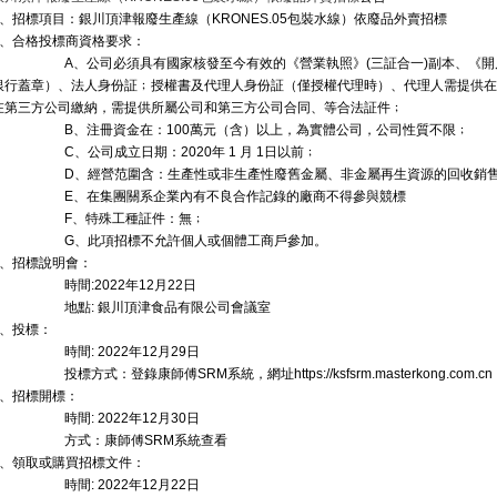
、招標項目：銀川頂津報廢生產線（
KRONES.05
包裝水線）依廢品外賣招標
、合格投標商資格要求：
A
、公司必須具有國家核發至今有效的《營業執照》
(
三証合一
)
副本、《開
銀行蓋章）、法人身份証﹔授權書及代理人身份証（僅授權代理時）、代理人需提供在
在第三方公司繳納，需提供所屬公司和第三方公司合同、等合法証件﹔
B
、注冊資金在：
100
萬元（含）以上，為實體公司，公司性質不限﹔
C
、公司成立日期：
2020
年
1
月
1
日以前﹔
D
、經營范圍含：生產性或非生產性廢舊金屬、非金屬再生資源的回收銷
E
、在集團關系企業內有不良合作記錄的廠商不得參與競標
F
、特殊工種証件：無﹔
G
、此項招標不允許個人或個體工商戶參加。
、招標說明會：
時間
:2022
年
12
月
22
日
地點
:
銀川頂津食品有限公司會議室
、投標：
時間
: 2022
年
12
月
29
日
投標方式：登錄康師傅
SRM
系統，網址
https://ksfsrm.masterkong.com.cn
、招標開標：
時間
: 2022
年
12
月
30
日
方式：康師傅
SRM
系統查看
、領取或購買招標文件：
時間
: 2022
年
12
月
22
日