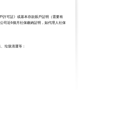
戶許可証》或基本存款賬戶証明（需要有
公司近
6
個月社保繳納証明，如代理人社保
售、垃圾清運等：