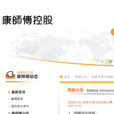
首頁
〉
招標公告
〉 長春百事380
[招標公告]
長春百事380線灌注機
[2022-11-30]
1、招標項目說明：