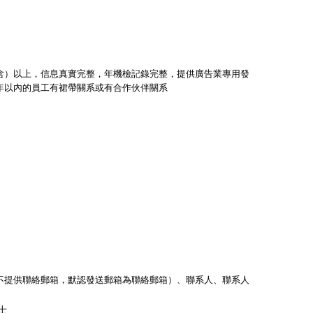
（含）以上，信息真實完整，年機檢記錄完整，提供廣告業專用發
年以內的員工有裙帶關系或有合作伙伴關系
不提供聯絡郵箱，默認發送郵箱為聯絡郵箱）、聯系人、聯系人
士