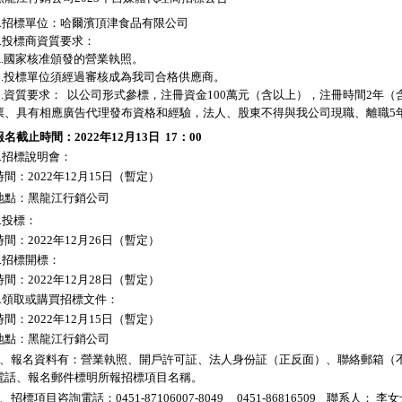
1.招標單位：哈爾濱頂津食品有限公司
2.投標商資質要求：
A.國家核准頒發的營業執照。
B.投標單位須經過審核成為我司合格供應商。
C.資質要求：
以公司形式參標，注冊資金100萬元（含以上），注冊時間2年
票、具有相應廣告代理發布資格和經驗，法人、股東不得與我公司現職、離職5
報名截止時間：2022年12月13日
17：00
3.招標說明會：
時間：2022年12月15日（暫定）
地點：黑龍江行銷公司
4.投標：
時間：2022年12月26日（暫定）
5.招標開標：
時間：2022年12月28日（暫定）
6.領取或購買招標文件：
時間：2022年12月15日（暫定）
地點：黑龍江行銷公司
7、報名資料有：營業執照、開戶許可証、法人身份証（正反面）、聯絡郵箱（
電話、報名郵件標明所報招標項目名稱。
8、招標項目咨詢電話：0451-87106007-8049
0451-86816509
聯系人： 李女