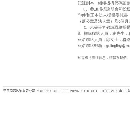
記証副本、組織機構代碼証
、參加招標說明會和投
B
印件和正本法人授權委托書
（蓋公章及法人章）及
個月
6
、未盡事宜敬請聯絡採
C
、採購聯絡人員：凌先生﹔
8
報名聯絡人員：顧女士﹔聯
報名聯絡郵箱：
gulingling@m
如需獲得詳細信息，請聯系我們。