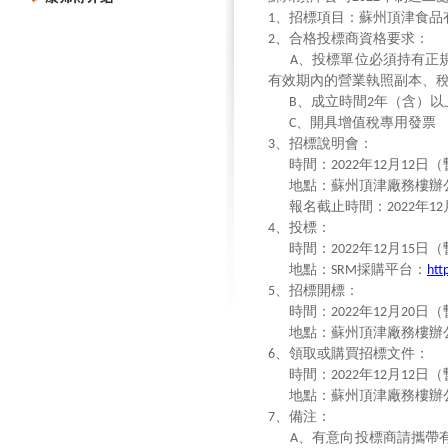
、招標項目：蘇州頂津食品
1
、合格投標商資格要求：
2
、投標單位必須持有正
A
有效期內的營業執照副本、
、成立時間
年（含）以
B
2
、開具增值稅專用發票
C
、招標說明會：
3
時間：
年
月
日（
2022
12
12
地點：蘇州頂津廠務樓辦
報名截止時間：
年
2022
12
、投標：
4
時間：
年
月
日（
2022
12
15
地點：
採購平台：
SRM
htt
、招標開標：
5
時間：
年
月
日（
2022
12
20
地點：蘇州頂津廠務樓辦
、領取或購買招標文件：
6
時間：
年
月
日（
2022
12
12
地點：蘇州頂津廠務樓辦
、備注：
7
、有意向投標商請攜帶
A