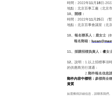
時間：
2022
年
11
月
18
日
-202
地點：北京百事工廠（北京
10
、開標：
時間：
2022
年
11
月
25
日 （
地點：北京百事會議室（北
10
、報名聯系人：鹿女士（
0
報名郵箱：
lucan@mast
11
、採購招標負責人：
者
女
12
、
說明：
1.
以上招標事項
的供應商另行溝通﹔
2.
郵件報名信息
郵件內容中標明：
參標商全
資質
如需獲得詳細信息，請聯系我們。