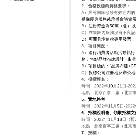
2
、合格投標商資格要求：
A
）具有國家頒發有效期內的
禮儀慶典服務或承辦會議會
B
）
注冊資金為
50
萬（含）以
C
）在集團內服務沒有不良記
D
）可開具增值稅專用發票﹔
3
、項目簡況：
A
）
進行消費者活動活動執行
務，售點品牌布建設計，制
B
）
項目標的：“品牌布建
+C
C
）
投標公司注冊地及辦公地
4
、投標報名：
時間：
2022
年
10
月
21
日
-202
地點：北京百事工廠（北京
5
、
實地路考
時間：
2022
年
11
月
5
日
-2022
6
、
招標說明會、領取招標文
時間：
2022
年
11
月
18
日（暫
地點：北京百事工廠（北京
7
、投標：