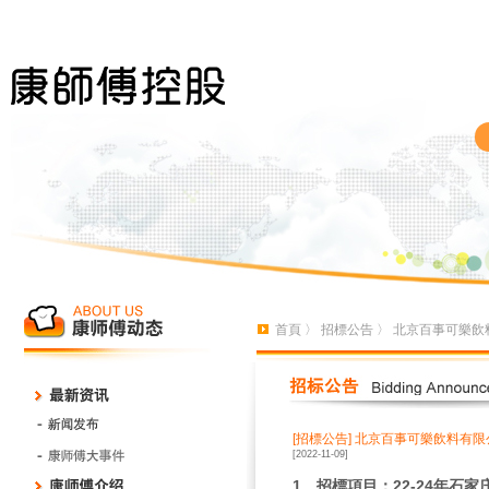
首頁
〉
招標公告
〉 北京百事可樂飲料
[招標公告]
北京百事可樂飲料有限公
[2022-11-09]
1
、招標項目：
22-24
年石家