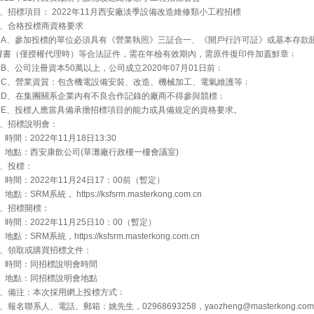
1、招標項目： 2022年11月西安廠淡季設備改造維修類小工程招標
2、合格投標商資格要求
A、參加投標的單位必須具有《營業執照》三証合一、《開戶行許可証》或基本存款
權書（僅授權代理時）等合法証件，需在年檢有效期內，需原件復印件加蓋鮮章﹔
B、公司注冊資本50萬以上，公司成立2020年07月01日前﹔
C、營業資質：包含機電設備安裝、改造、機械加工、電氣維護等﹔
D、在集團關系企業內有不良合作記錄的廠商不得參與競標﹔
E、投標人應當具備承擔招標項目的能力或具備規定的資格要求。
3、招標說明會：
時間：2022年11月18日13:30
地點：西安康飲公司(草灘廠行政樓一樓會議室)
4、投標：
時間：2022年11月24日17：00前（暫定）
點：SRM系統， https://ksfsrm.masterkong.com.cn
5、招標開標：
時間：2022年11月25日10：00（暫定）
點：SRM系統，https://ksfsrm.masterkong.com.cn
6、領取或購買招標文件：
時間：同招標說明會時間
地點：同招標說明會地點
7、備注：本次採用網上投標方式﹔
8、報名聯系人、電話、郵箱：姚先生，02968693258，yaozheng@masterkong.com.