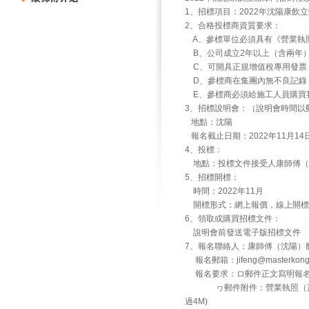
1、招標項目：2022年沈陽康飲
2、合格投標商資質要求：
A、參標單位必須具有《營業執
B、公司成立2年以上（含兩年）
C、可開具正規增值稅專用發票
D、參標商在集團內無不良記錄
E、參標商必須給施工人員購買我
3、招標說明會：（說明會時間以
地點：沈陽
報名截止日期：2022年11月14日
4、投標：
地點：投標文件接受人康師傅（沈陽）
5、招標開標：
時間：2022年11月
開標形式：網上報價，線上開標
6、領取或購買招標文件：
說明會前發送電子版招標文件
7、報名聯絡人：康師傅（沈陽）飲
報名郵箱：jifeng@masterk
報名要求：ロ郵件正文寫明報名
ヮ郵件附件：營業執照（蓋公
過4M)