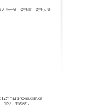
法人身份証、委托書、委托人身
等﹔ ﹔
ng12@masterkong.com.cn
名、電話、郵箱號﹔