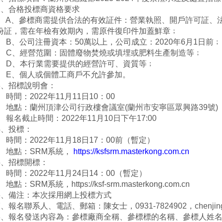
2
、合格投標商資格要求
A、參標商需提供合法的有效証件：營業執照、開戶許可証、
份証，需在年檢有效期內，需原件復印件加蓋鮮章﹔
B
、公司注冊資本：50萬以上，公司成立：
2020
年6月1日前﹔
C、經營范圍：
固體廢物焚燒或填埋或肥料生產制造
D、本行業需要提供的經營許可、資質等﹔
E、個人或個體工商戶不允許參加。
3
、招標說明會：
時間：
2022
年
11
月11日
10
：
00
地點：
蘭州頂津公司行政樓會議室
(
蘭州市安寧區眾興路
39
號
)
報名截止時間：2022年11月10日下午17:00
4
、投標：
時間：
2022
年11月18日
17
：
00
前（暫定）
地點：
SRM
系統，
https://ksfsrm.masterkong.com.cn
5
、招標開標：
時間：
2022
年11月24日
14
：
00
（暫定）
地點：
SRM
系統，
https://ksf-srm.masterkong.com.cn
6
、備注：本次採用網上投標方式
7
、報名聯系人、電話、郵箱：陳女士，
0931-7824902
，
chenji
8
、報名發送內容為：參標廠商全稱、參標標的名稱、參標人姓