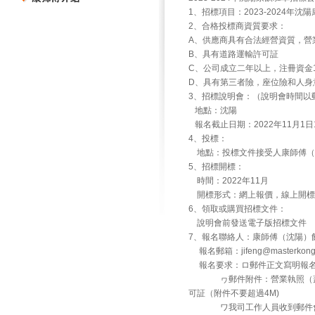
1、招標項目：2023-2024年沈
2、合格投標商資質要求：
A、供應商具有合法經營資質，營
B、具有道路運輸許可証
C、公司成立二年以上，注冊資金
D、具有第三者險，座位險和人身
3、招標說明會：（說明會時間以
地點：沈陽
報名截止日期：2022年11月1日1
4、投標：
地點：投標文件接受人康師傅（沈陽）
5、招標開標：
時間：2022年11月
開標形式：網上報價，線上開標
6、領取或購買招標文件：
說明會前發送電子版招標文件
7、報名聯絡人：康師傅（沈陽）飲
報名郵箱：jifeng@masterk
報名要求：ロ郵件正文寫明報名
ヮ郵件附件：營業執照（蓋公
可証（附件不要超過4M)
ワ我司工作人員收到郵件會回