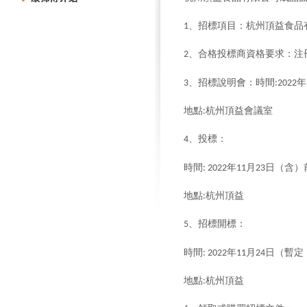
、招標項目：杭州頂益食品
1
、合格投標商資格要求：注
2
、招標說明會：時間
年
3
:2022
地點
杭州頂益會議室
:
、投標：
4
時間
年
月
日（含）
: 2022
11
23
地點
杭州頂益
:
、招標開標：
5
時間
年
月
日（暫定
: 2022
11
24
地點
杭州頂益
: