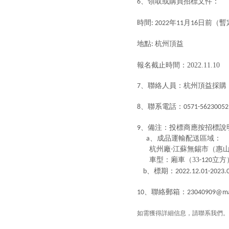
、領取或購買招標文件：
6
時間
年
月
日前（暫
: 2022
11
16
地點
杭州頂益
:
報名截止時間：2022.11.10
、聯絡人員：杭州頂益採購
7
、聯系電話：
8
0571-56230052
、備注：投標商應按招標說
9
、成品運輸配送區域：
a
杭州廠
-江蘇無錫市（惠
車型：廂車（33
立方
-120
、標期：
b
2022.12.01-2023.
、聯絡郵箱：
10
23040909@ma
如需獲得詳細信息，請聯系我們。