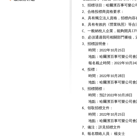
、招標項目：哈爾濱百事可樂公
1
、合格投標商資格要求：
2
、具有獨立法人資格，招標內容
A
、具有有效的《營業執照》等合
B
、一般納稅人企業，能夠開具
13
C
、必須通過我司相關部門審核，
D
、招標說明會：
3
時間：
年
月
日
2022
10
25
地點：哈爾濱百事可樂公司會
報名截止時間：
年
月
2022
10
24
、投標：
4
時間：
年
月
日
2022
10
28
地點：哈爾濱百事可樂公司會
、招標開標：
5
時間：預計
年
月
日
2022
10
28
地點：哈爾濱百事可樂公司會
、領取招標文件：
6
時間：
年
月
日
2022
10
25
地點：哈爾濱百事可樂公司會
、備注：詳見招標文件
7
、報名聯絡人員：
楊女士
8